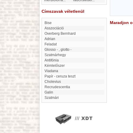
merülőforra
...
Tauchsieder
...
Címszavak véletlenül
Maradjon on
Bise
Asszociáció
Overberg Bernhard
Adrian
Feladat
glosso - , glotto -
Szatmárhegy
antifónia
Kémlelőszer
Viadana
Papír - ceruza teszt
Cholevius
Recrudescentia
Galin
Szatmári