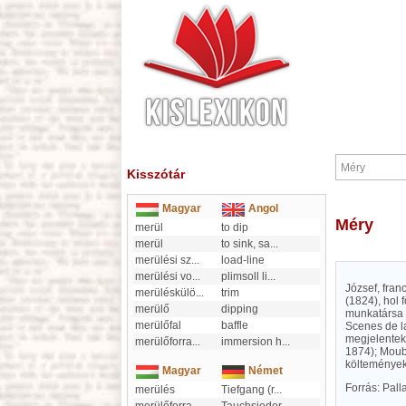
Kisszótár
Magyar
Angol
Méry
merül
to dip
merül
to sink, sa
...
merülési sz
...
load-line
merülési vo
...
plimsoll li
...
József, fran
merüléskülö
...
trim
(1824), hol f
merülő
dipping
munkatársa v
merülőfal
baffle
Scenes de la
megjelentek
merülőforra
...
immersion h
...
1874); Moubr
költeményeket
Magyar
Német
Forrás: Pal
merülés
Tiefgang (r
...