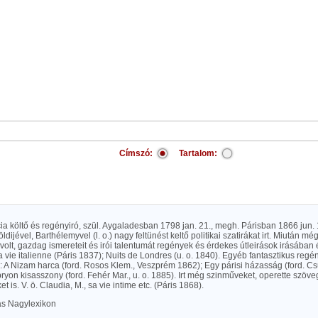
Címszó:
Tartalom:
cia költő és regényiró, szül. Aygaladesban 1798 jan. 21., megh. Párisban 1866 jun.
öldijével, Barthélemyvel (l. o.) nagy feltünést keltő politikai szatirákat irt. Miután 
olt, gazdag ismereteit és irói talentumát regények és érdekes útleirások irásában ért
 vie italienne (Páris 1837); Nuits de Londres (u. o. 1840). Egyéb fantasztikus regé
: A Nizam harca (ford. Rosos Klem., Veszprém 1862); Egy párisi házasság (ford. C
yon kisasszony (ford. Fehér Mar., u. o. 1885). Irt még szinműveket, operette szöve
 is. V. ö. Claudia, M., sa vie intime etc. (Páris 1868).
las Nagylexikon