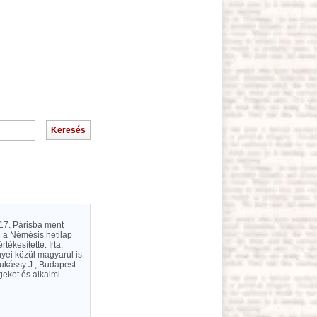
 17. Párisba ment
még a Némésis hetilap
ékesítette. Irta:
nyei közül magyarul is
sukássy J., Budapest
geket és alkalmi