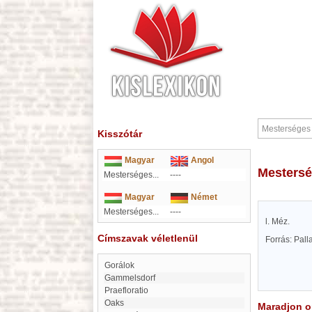
Kisszótár
Magyar
Angol
Mesters
Mesterséges...
----
Magyar
Német
Mesterséges...
----
l. Méz.
Címszavak véletlenül
Forrás: Pal
Gorálok
Gammelsdorf
Praefloratio
Oaks
Maradjon on