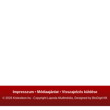
Impresszum
•
Médiaajánlat
•
Visszajelzés küldése
© 2026 Kislexikon.hu - Copyright Lapoda Multimédia, Designed by BioDigit Kft.