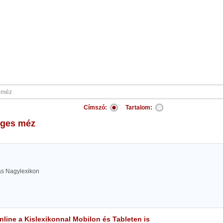
Címszó:
Tartalom:
éges méz
las Nagylexikon
line a Kislexikonnal Mobilon és Tableten is