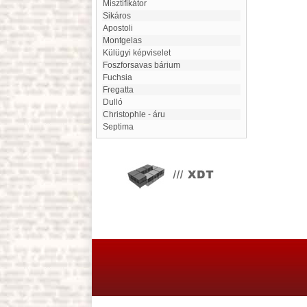
misztifikátor
Sikáros
Apostoli
Montgelas
Külügyi képviselet
Foszforsavas bárium
Fuchsia
Fregatta
Dulló
Christophle - áru
Septima