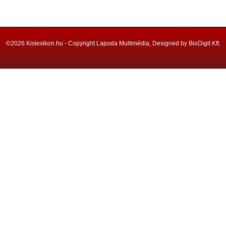
©2026 Kislexikon.hu - Copyright Lapoda Multimédia, Designed by BioDigit Kft.