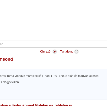
Címszó:
Tartalom:
ámsond
aros-Torda vmegye marosi felső j.-ban, (1891) 2008 oláh és magyar lakossal.
las Nagylexikon
line a Kislexikonnal Mobilon és Tableten is