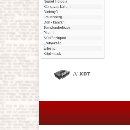
Német filologia
Klórsavas kálium
Búrfenyő
Frauenberg
Don - kanyar
Templomfertőzés
Picard
stúdiószínpad
eretnekség
Értesítő
Kriptikusok