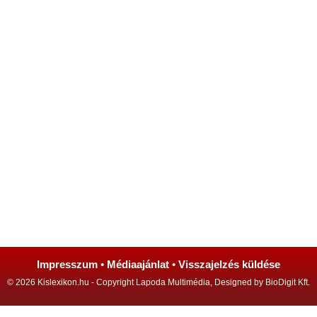
Impresszum
•
Médiaajánlat
•
Visszajelzés küldése
© 2026 Kislexikon.hu - Copyright Lapoda Multimédia, Designed by BioDigit Kft.