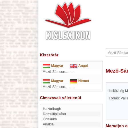
Kisszótár
Magyar
Angol
Mező-S
Mező-Sámson...
----
Magyar
Német
Mező-Sámson...
----
kisközség M
Címszavak véletlenül
Forrás: Pal
Hazaribagh
demultiplikátor
Őrfakuka
Anakla
Maradjon on