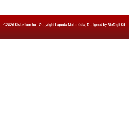
©2026 Kislexikon.hu - Copyright Lapoda Multimédia, Designed by BioDigit Kft.