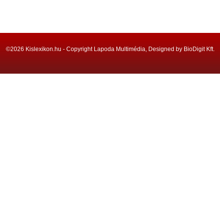
©2026 Kislexikon.hu - Copyright Lapoda Multimédia, Designed by BioDigit Kft.