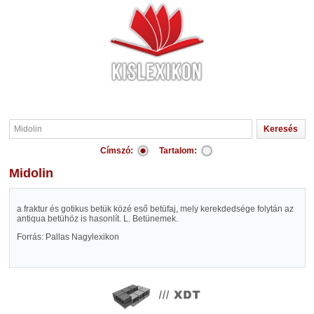
Címszó:
Tartalom:
Midolin
a fraktur és gotikus betük közé eső betüfaj, mely kerekdedsége folytán az
antiqua betühöz is hasonlít. L. Betünemek.
Forrás: Pallas Nagylexikon