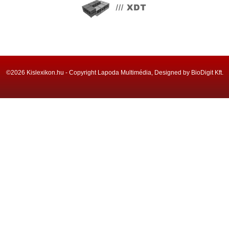
©2026 Kislexikon.hu - Copyright Lapoda Multimédia, Designed by BioDigit Kft.