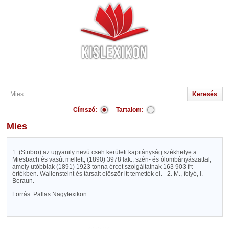
Címszó:
Tartalom:
Mies
1. (Stribro) az ugyanily nevü cseh kerületi kapitányság székhelye a
Miesbach és vasút mellett, (1890) 3978 lak., szén- és ólombányászattal,
amely utóbbiak (1891) 1923 tonna ércet szolgáltatnak 163 903 frt
értékben. Wallensteint és társait először itt temették el. - 2. M., folyó, l.
Beraun.
Forrás: Pallas Nagylexikon