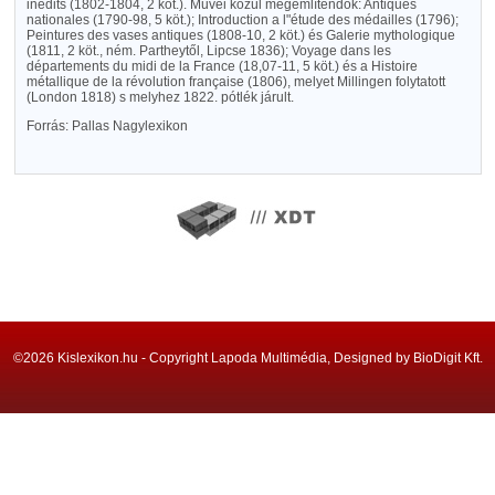
inédits (1802-1804, 2 köt.). Művei közül megemlítendők: Antiques
nationales (1790-98, 5 köt.); Introduction a l"étude des médailles (1796);
Peintures des vases antiques (1808-10, 2 köt.) és Galerie mythologique
(1811, 2 köt., ném. Partheytől, Lipcse 1836); Voyage dans les
départements du midi de la France (18,07-11, 5 köt.) és a Histoire
métallique de la révolution française (1806), melyet Millingen folytatott
(London 1818) s melyhez 1822. pótlék járult.
Forrás: Pallas Nagylexikon
©2026 Kislexikon.hu - Copyright Lapoda Multimédia, Designed by BioDigit Kft.