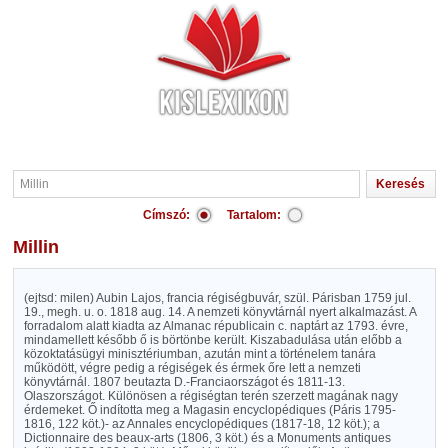
Címszó:
Tartalom:
Millin
(ejtsd: milen) Aubin Lajos, francia régiségbuvár, szül. Párisban 1759 jul.
19., megh. u. o. 1818 aug. 14. A nemzeti könyvtárnál nyert alkalmazást. A
forradalom alatt kiadta az Almanac républicain c. naptárt az 1793. évre,
mindamellett később ő is börtönbe került. Kiszabadulása után előbb a
közoktatásügyi minisztériumban, azután mint a történelem tanára
működött, végre pedig a régiségek és érmek őre lett a nemzeti
könyvtárnál. 1807 beutazta D.-Franciaországot és 1811-13.
Olaszországot. Különösen a régiségtan terén szerzett magának nagy
érdemeket. Ő indította meg a Magasin encyclopédiques (Páris 1795-
1816, 122 köt.)- az Annales encyclopédiques (1817-18, 12 köt.); a
Dictionnaire des beaux-arts (1806, 3 köt.) és a Monuments antiques