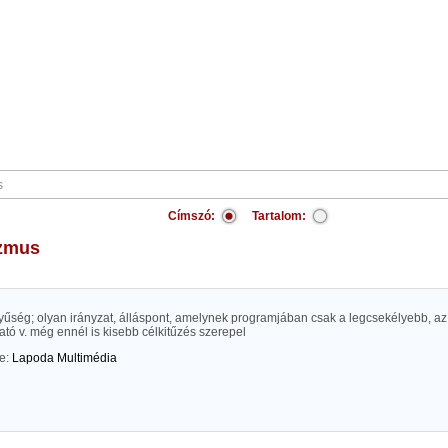
Címszó:
Tartalom:
izmus
yűség; olyan irányzat, álláspont, amelynek programjában csak a legcsekélyebb, a
tó v. még ennél is kisebb célkitűzés szerepel
te:
Lapoda Multimédia