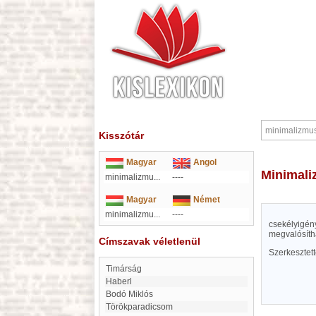
Kisszótár
Magyar
Angol
minimal
minimalizmu...
----
Magyar
Német
minimalizmu...
----
csekélyigén
megvalósítha
Címszavak véletlenül
Szerkesztet
Timárság
Haberl
Bodó Miklós
Törökparadicsom