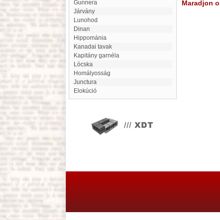
Gunnera
Maradjon on
Járvány
Lunohod
Dinan
Hippománia
Kanadai tavak
kapitány garnéla
Lócska
homályosság
Junctura
elokúció