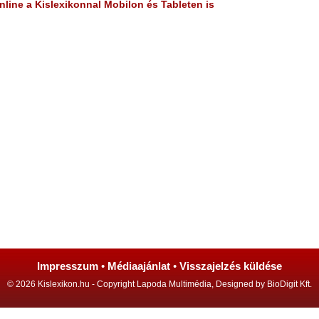
line a Kislexikonnal Mobilon és Tableten is
Impresszum
•
Médiaajánlat
•
Visszajelzés küldése
© 2026 Kislexikon.hu - Copyright Lapoda Multimédia, Designed by BioDigit Kft.