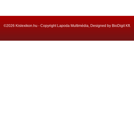
©2026 Kislexikon.hu - Copyright Lapoda Multimédia, Designed by BioDigit Kft.