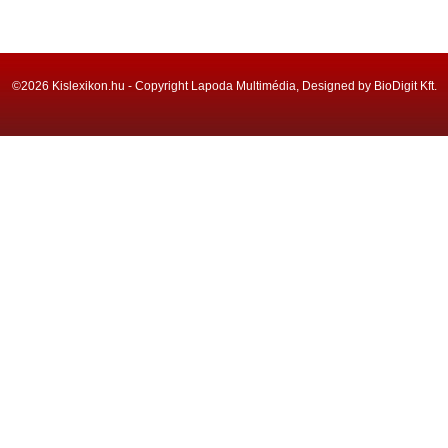
©2026 Kislexikon.hu - Copyright Lapoda Multimédia, Designed by BioDigit Kft.