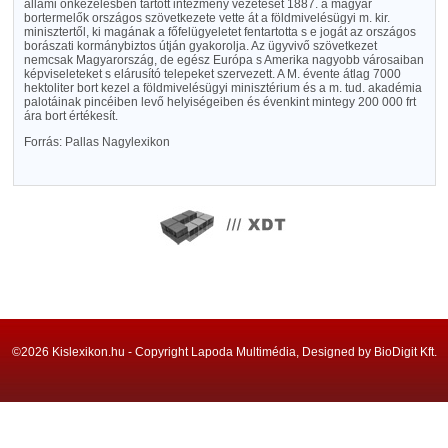
állami önkezelésben tartott intézmény vezetését 1887. a magyar
bortermelők országos szövetkezete vette át a földmivelésügyi m. kir.
minisztertől, ki magának a főfelügyeletet fentartotta s e jogát az országos
borászati kormánybiztos útján gyakorolja. Az ügyvivő szövetkezet
nemcsak Magyarország, de egész Európa s Amerika nagyobb városaiban
képviseleteket s elárusító telepeket szervezett. A M. évente átlag 7000
hektoliter bort kezel a földmivelésügyi minisztérium és a m. tud. akadémia
palotáinak pincéiben levő helyiségeiben és évenkint mintegy 200 000 frt
ára bort értékesít.
Forrás: Pallas Nagylexikon
©2026 Kislexikon.hu - Copyright Lapoda Multimédia, Designed by BioDigit Kft.