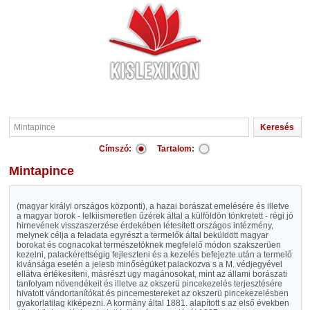
Címszó:
Tartalom:
Mintapince
(magyar királyi országos központi), a hazai borászat emelésére és illetve
a magyar borok - lelkiismeretlen űzérek által a külföldön tönkretett - régi jó
hirnevének visszaszerzése érdekében létesített országos intézmény,
melynek célja a feladata egyrészt a termelők által beküldött magyar
borokat és cognacokat természetöknek megfelelő módon szakszerüen
kezelni, palackérettségig fejleszteni és a kezelés befejezte után a termelő
kivánsága esetén a jelesb minőségüket palackozva s a M. védjegyével
ellátva értékesíteni, másrészt ugy magánosokat, mint az állami borászati
tanfolyam növendékeit és illetve az okszerü pincekezelés terjesztésére
hivatott vándortanítókat és pincemestereket az okszerü pincekezelésben
gyakorlatilag kiképezni. A kormány által 1881. alapított s az első években