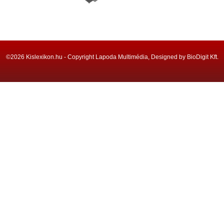
©2026 Kislexikon.hu - Copyright Lapoda Multimédia, Designed by BioDigit Kft.