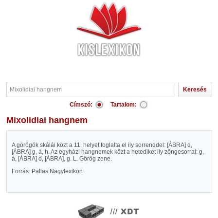
Címszó:
Tartalom:
Mixolidiai hangnem
A görögök skálái közt a 11. helyet foglalta el ily sorrenddel:
[ÁBRA]
d,
[ÁBRA]
g, á, h. Az egyházi hangnemek közt a hetediket ily zöngesorral: g,
á,
[ÁBRA]
d,
[ÁBRA]
, g. L. Görög zene.
Forrás: Pallas Nagylexikon