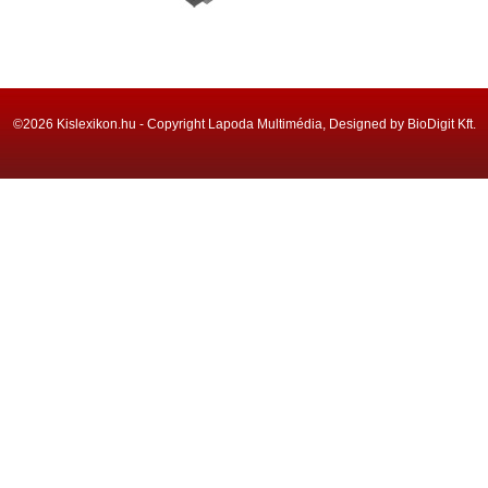
©2026 Kislexikon.hu - Copyright Lapoda Multimédia, Designed by BioDigit Kft.