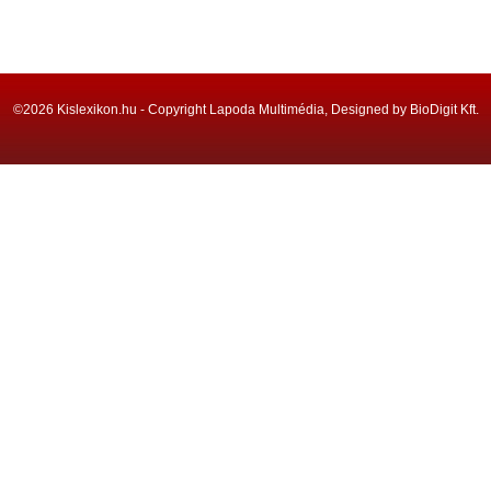
©2026 Kislexikon.hu - Copyright Lapoda Multimédia, Designed by BioDigit Kft.