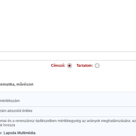
Címszó:
Tartalom:
atematika, művészet
 mértékszám
zám abszolút értéke
római és a reneszánsz építészetben mértékegység az arányok meghatározására: az
ak hossza
te:
Lapoda Multimédia