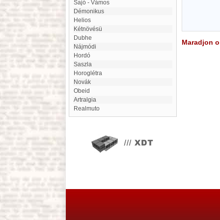
Sajó - Vámos
Démonikus
Helios
Kétnövésü
Dubhe
Maradjon on
nájmódi
Hordó
Saszla
Horoglétra
Novák
Obeid
Artralgia
Realmuto