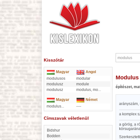
Kisszótár
Magyar
Angol
modulus
modulusos
modular
modulusz
module
építészet, m
modulusz
modulus, mo
...
Magyar
Német
arányszám,
modulus...
----
a komplex s
Címszavak véletlenül
a görög, a 
körsugarán
Bidshur
Bodden
Szerkesztet