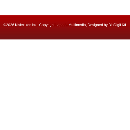
©2026 Kislexikon.hu - Copyright Lapoda Multimédia, Designed by BioDigit Kft.