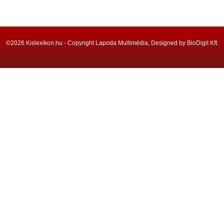
©2026 Kislexikon.hu - Copyright Lapoda Multimédia, Designed by BioDigit Kft.