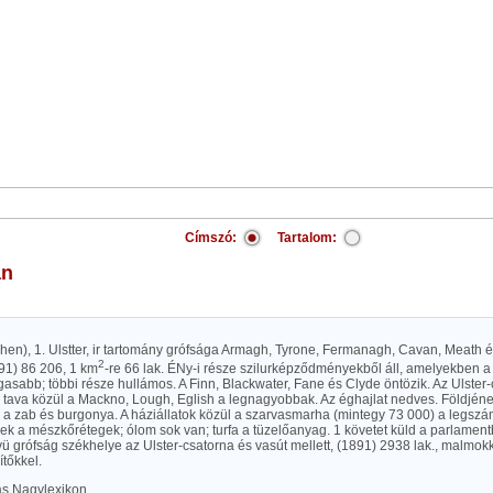
Címszó:
Tartalom:
an
hen), 1. Ulstter, ir tartomány grófsága Armagh, Tyrone, Fermanagh, Cavan, Meath é
2
891) 86 206, 1 km
-re 66 lak. ÉNy-i része szilurképződményekből áll, amelyekben 
asabb; többi része hullámos. A Finn, Blackwater, Fane és Clyde öntözik. Az Ulster-c
 tava közül a Mackno, Lough, Eglish a legnagyobbak. Az éghajlat nedves. Földjén
 a zab és burgonya. A háziállatok közül a szarvasmarha (mintegy 73 000) a legsz
k a mészkőrétegek; ólom sok van; turfa a tüzelőanyag. 1 követet küld a parlamentbe
ü grófság székhelye az Ulster-csatorna és vasút mellett, (1891) 2938 lak., malmok
tőkkel.
las Nagylexikon