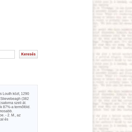
s Louth közt, 1290
a Slievebeagh (382
satorna szeli át.
ek 87%-a termőföld.
ámosabb.
. - 2. M., az
kal és