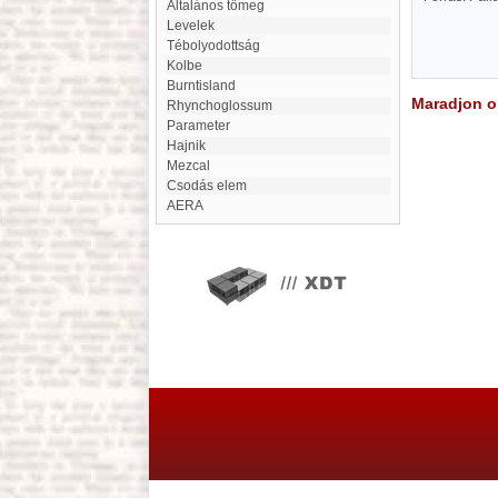
Általános tömeg
Levelek
Tébolyodottság
Kolbe
Burntisland
Maradjon on
Rhynchoglossum
Parameter
Hajnik
Mezcal
csodás elem
AERA