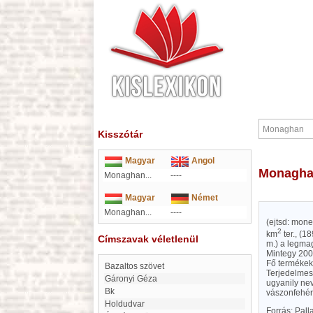
Kisszótár
Magyar
Angol
Monagh
Monaghan...
----
Magyar
Német
Monaghan...
----
(ejtsd: mone
2
km
ter., (1
Címszavak véletlenül
m.) a legmag
Mintegy 200
Fő termékek
Bazaltos szövet
Terjedelmese
Gáronyi Géza
ugyanily nev
Bk
vászonfehérí
Holdudvar
Forrás: Pal