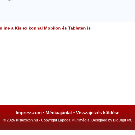
line a Kislexikonnal Mobilon és Tableten is
Impresszum
•
Médiaajánlat
•
Visszajelzés küldése
© 2026 Kislexikon.hu - Copyright Lapoda Multimédia, Designed by BioDigit Kft.