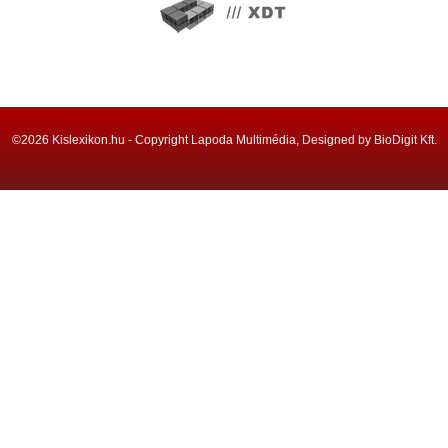
©2026 Kislexikon.hu - Copyright Lapoda Multimédia, Designed by BioDigit Kft.