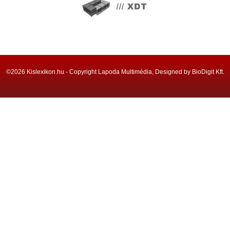
©2026 Kislexikon.hu - Copyright Lapoda Multimédia, Designed by BioDigit Kft.