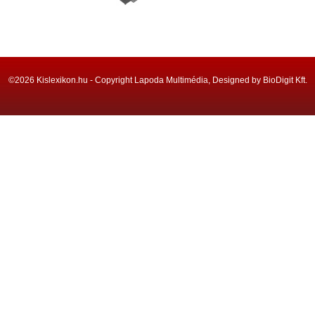
©2026 Kislexikon.hu - Copyright Lapoda Multimédia, Designed by BioDigit Kft.