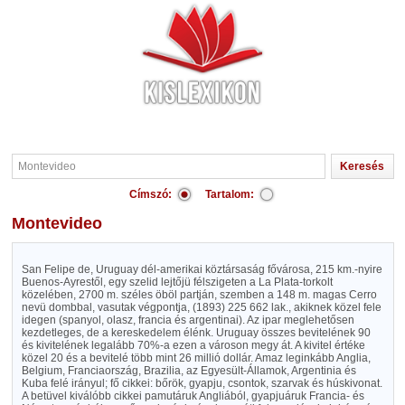
Címszó:
Tartalom:
Montevideo
San Felipe de, Uruguay dél-amerikai köztársaság fővárosa, 215 km.-nyire
Buenos-Ayrestől, egy szelid lejtőjü félszigeten a La Plata-torkolt
közelében, 2700 m. széles öböl partján, szemben a 148 m. magas Cerro
nevü dombbal, vasutak végpontja, (1893) 225 662 lak., akiknek közel fele
idegen (spanyol, olasz, francia és argentinai). Az ipar meglehetősen
kezdetleges, de a kereskedelem élénk. Uruguay összes bevitelének 90
és kivitelének legalább 70%-a ezen a városon megy át. A kivitel értéke
közel 20 és a bevitelé több mint 26 millió dollár. Amaz leginkább Anglia,
Belgium, Franciaország, Brazilia, az Egyesült-Államok, Argentinia és
Kuba felé irányul; fő cikkei: bőrök, gyapju, csontok, szarvak és húskivonat.
A betüvel kiválóbb cikkei pamutáruk Angliából, gyapjuáruk Francia- és