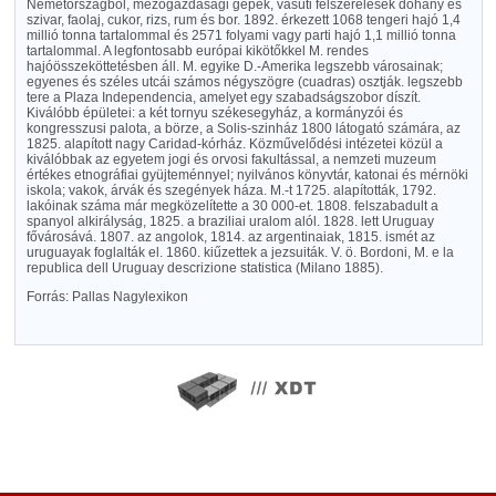
Németországból, mezőgazdasági gépek, vasúti felszerelések dohány és
szivar, faolaj, cukor, rizs, rum és bor. 1892. érkezett 1068 tengeri hajó 1,4
millió tonna tartalommal és 2571 folyami vagy parti hajó 1,1 millió tonna
tartalommal. A legfontosabb európai kikötőkkel M. rendes
hajóösszeköttetésben áll. M. egyike D.-Amerika legszebb városainak;
egyenes és széles utcái számos négyszögre (cuadras) osztják. legszebb
tere a Plaza Independencia, amelyet egy szabadságszobor díszít.
Kiválóbb épületei: a két tornyu székesegyház, a kormányzói és
kongresszusi palota, a börze, a Solis-szinház 1800 látogató számára, az
1825. alapított nagy Caridad-kórház. Közművelődési intézetei közül a
kiválóbbak az egyetem jogi és orvosi fakultással, a nemzeti muzeum
értékes etnográfiai gyüjteménnyel; nyilvános könyvtár, katonai és mérnöki
iskola; vakok, árvák és szegények háza. M.-t 1725. alapították, 1792.
lakóinak száma már megközelítette a 30 000-et. 1808. felszabadult a
spanyol alkirályság, 1825. a braziliai uralom alól. 1828. lett Uruguay
fővárosává. 1807. az angolok, 1814. az argentinaiak, 1815. ismét az
uruguayak foglalták el. 1860. kiűzettek a jezsuiták. V. ö. Bordoni, M. e la
republica dell Uruguay descrizione statistica (Milano 1885).
Forrás: Pallas Nagylexikon