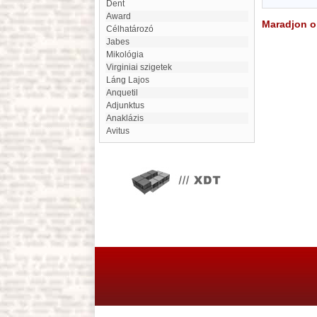
Dent
Award
Maradjon on
Célhatározó
Jabes
mikológia
Virginiai szigetek
Láng Lajos
Anquetil
adjunktus
Anaklázis
Avitus