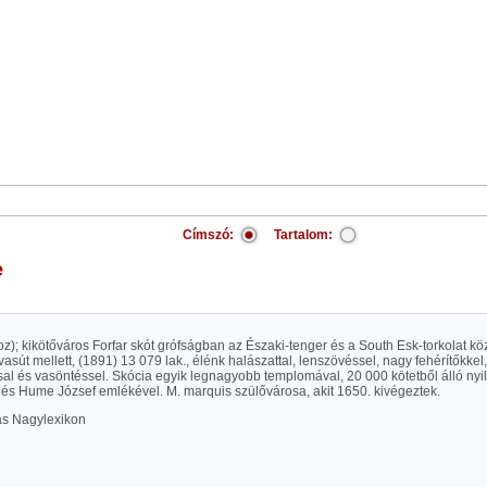
Címszó:
Tartalom:
e
oz); kikötőváros Forfar skót grófságban az Északi-tenger és a South Esk-torkolat köz
vasút mellett, (1891) 13 079 lak., élénk halászattal, lenszövéssel, nagy fehérítőkkel, 
al és vasöntéssel. Skócia egyik legnagyobb templomával, 20 000 kötetből álló nyil
 és Hume József emlékével. M. marquis szülővárosa, akit 1650. kivégeztek.
las Nagylexikon