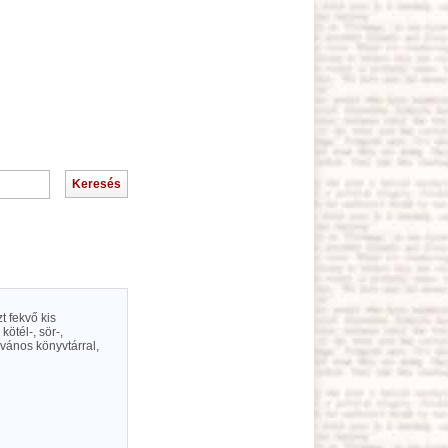
t fekvő kis
kötél-, sör-,
vános könyvtárral,