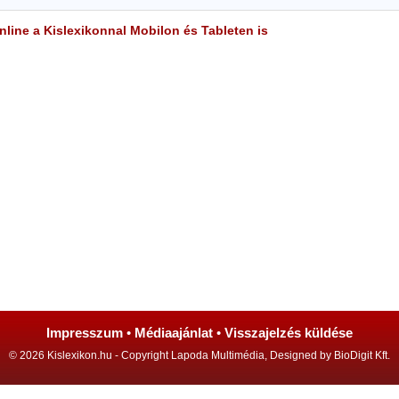
line a Kislexikonnal Mobilon és Tableten is
Impresszum
•
Médiaajánlat
•
Visszajelzés küldése
© 2026 Kislexikon.hu - Copyright Lapoda Multimédia, Designed by BioDigit Kft.