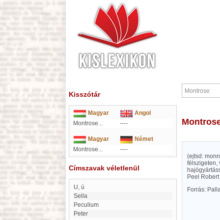
Kisszótár
Magyar
Angol
Montros
Montrose...
----
Magyar
Német
Montrose...
----
(ejtsd: monr
félszigeten, 
Címszavak véletlenül
hajógyártáss
Peel Robert
U, ú
Forrás: Pal
Sella
Peculium
Peter