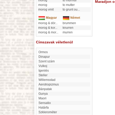
morog
to murmur
Maradjon on
morog
to mutter
morog vmit
to grunt ou
...
Magyar
Német
morog & dör
...
brummen
morog & kor
...
knurren
morog & mor
...
murren
Címszavak véletlenül
Ormos
Dinapur
Szent szám
Vulkoj
Igenlés
Steller
Willemsstad
aerotropizmus
Bánpatak
Gunya
Maori
Sensatio
Határfa
Szklerométer