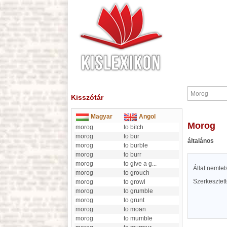
Kisszótár
Magyar
Angol
Morog
morog
to bitch
morog
to bur
általános
morog
to burble
morog
to burr
morog
to give a g
...
Állat nemtet
morog
to grouch
Szerkesztet
morog
to growl
morog
to grumble
morog
to grunt
morog
to moan
morog
to mumble