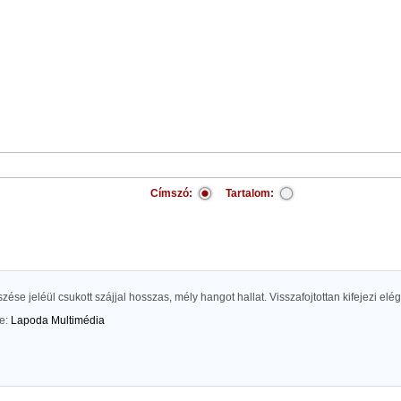
Címszó:
Tartalom:
szése jeléül csukott szájjal hosszas, mély hangot hallat. Visszafojtottan kifejezi el
te:
Lapoda Multimédia