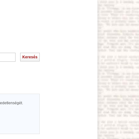
égedetlenségét.