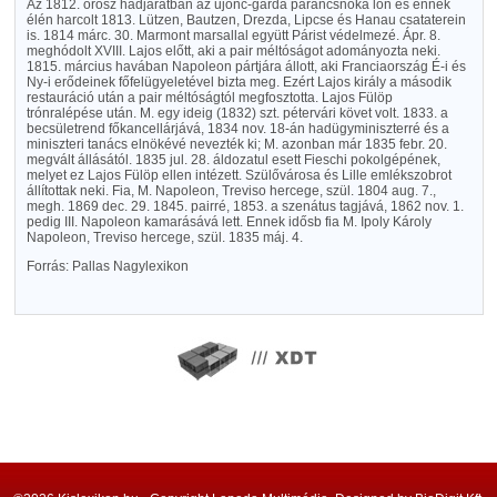
Az 1812. orosz hadjáratban az ujonc-gárda parancsnoka lőn és ennek
élén harcolt 1813. Lützen, Bautzen, Drezda, Lipcse és Hanau csataterein
is. 1814 márc. 30. Marmont marsallal együtt Párist védelmezé. Ápr. 8.
meghódolt XVIII. Lajos előtt, aki a pair méltóságot adományozta neki.
1815. március havában Napoleon pártjára állott, aki Franciaország É-i és
Ny-i erődeinek főfelügyeletével bizta meg. Ezért Lajos király a második
restauráció után a pair méltóságtól megfosztotta. Lajos Fülöp
trónralépése után. M. egy ideig (1832) szt. pétervári követ volt. 1833. a
becsületrend főkancellárjává, 1834 nov. 18-án hadügyminiszterré és a
miniszteri tanács elnökévé nevezték ki; M. azonban már 1835 febr. 20.
megvált állásától. 1835 jul. 28. áldozatul esett Fieschi pokolgépének,
melyet ez Lajos Fülöp ellen intézett. Szülővárosa és Lille emlékszobrot
állítottak neki. Fia, M. Napoleon, Treviso hercege, szül. 1804 aug. 7.,
megh. 1869 dec. 29. 1845. pairré, 1853. a szenátus tagjává, 1862 nov. 1.
pedig III. Napoleon kamarásává lett. Ennek idősb fia M. Ipoly Károly
Napoleon, Treviso hercege, szül. 1835 máj. 4.
Forrás: Pallas Nagylexikon