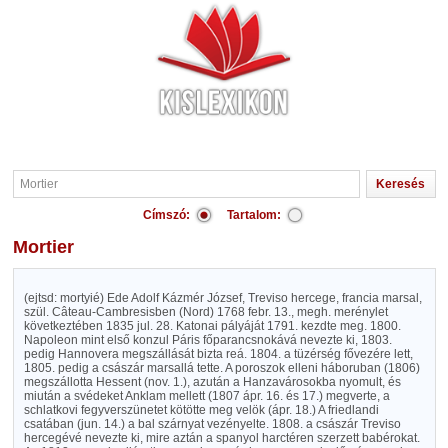
Címszó:
Tartalom:
Mortier
(ejtsd: mortyié) Ede Adolf Kázmér József, Treviso hercege, francia marsal,
szül. Câteau-Cambresisben (Nord) 1768 febr. 13., megh. merénylet
következtében 1835 jul. 28. Katonai pályáját 1791. kezdte meg. 1800.
Napoleon mint első konzul Páris főparancsnokává nevezte ki, 1803.
pedig Hannovera megszállását bizta reá. 1804. a tüzérség fővezére lett,
1805. pedig a császár marsallá tette. A poroszok elleni háboruban (1806)
megszállotta Hessent (nov. 1.), azután a Hanzavárosokba nyomult, és
miután a svédeket Anklam mellett (1807 ápr. 16. és 17.) megverte, a
schlatkovi fegyverszünetet kötötte meg velök (ápr. 18.) A friedlandi
csatában (jun. 14.) a bal szárnyat vezényelte. 1808. a császár Treviso
hercegévé nevezte ki, mire aztán a spanyol harctéren szerzett babérokat.