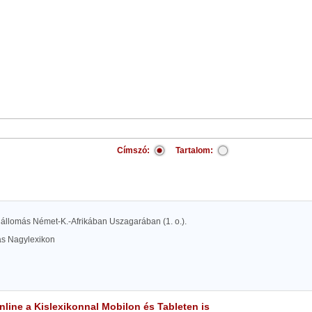
Címszó:
Tartalom:
állomás Német-K.-Afrikában Uszagarában (1. o.).
las Nagylexikon
line a Kislexikonnal Mobilon és Tableten is