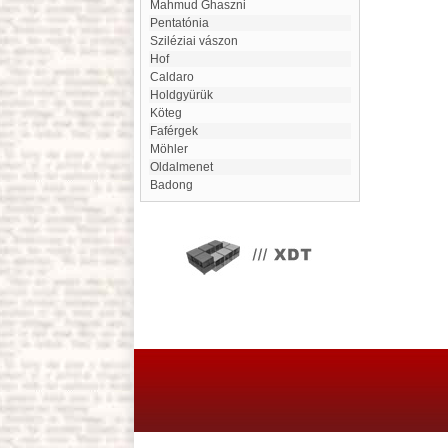
Mahmud Ghaszni
pentatónia
Sziléziai vászon
Hof
Caldaro
Holdgyürük
Köteg
Faférgek
Möhler
Oldalmenet
Badong