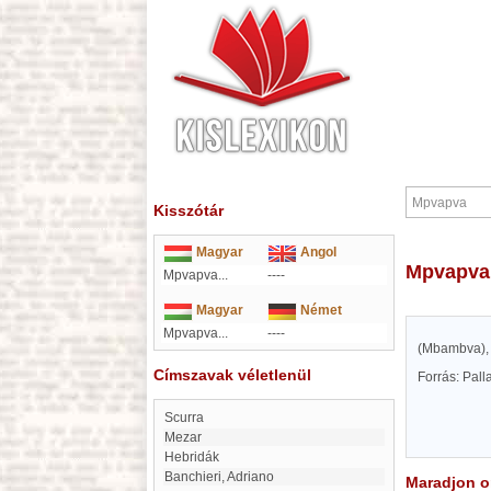
Kisszótár
Magyar
Angol
Mpvapva
Mpvapva...
----
Magyar
Német
Mpvapva...
----
(Mbambva), 
Címszavak véletlenül
Forrás: Pal
Scurra
Mezar
Hebridák
Banchieri, Adriano
Maradjon on