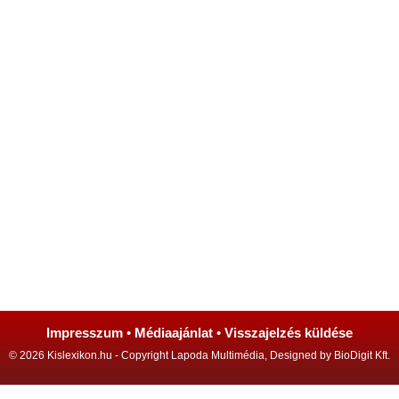
Impresszum
•
Médiaajánlat
•
Visszajelzés küldése
© 2026 Kislexikon.hu - Copyright Lapoda Multimédia, Designed by BioDigit Kft.