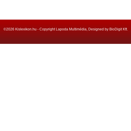
©2026 Kislexikon.hu - Copyright Lapoda Multimédia, Designed by BioDigit Kft.