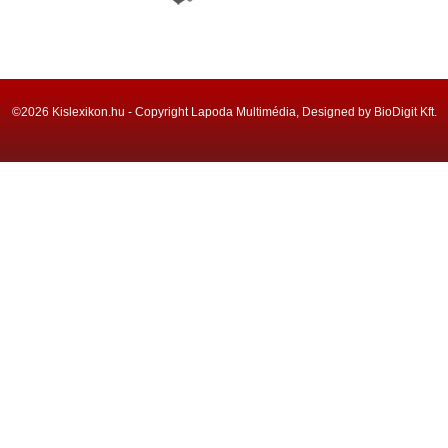
©2026 Kislexikon.hu - Copyright Lapoda Multimédia, Designed by BioDigit Kft.