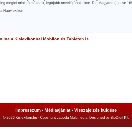
leg megint mint iró működik; legújabb novellájának címe: Die Magyarin (Lipcse 18
las Nagylexikon
line a Kislexikonnal Mobilon és Tableten is
Impresszum
•
Médiaajánlat
•
Visszajelzés küldése
© 2026 Kislexikon.hu - Copyright Lapoda Multimédia, Designed by BioDigit Kft.