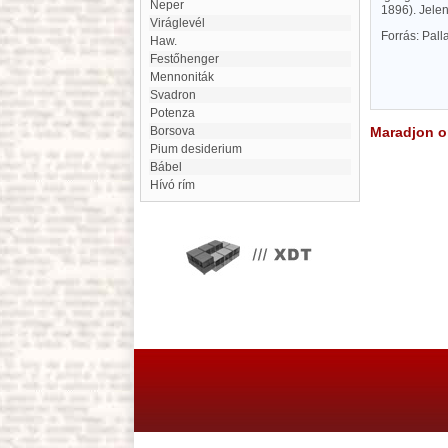
Neper
1896). Jelen
Viráglevél
Forrás: Pal
Haw.
Festőhenger
mennoniták
Svadron
Potenza
Borsova
Maradjon on
Pium desiderium
Bábel
hívó rím