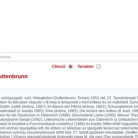
Címszó:
Tartalom:
Guttenbrunn
 szinigazgató, szül. Hidegkúton (Guttenbrunn, Temes) 1852 okt. 22. Tanulmányait 
n és Bécsben végezte s itt meg is telepedett s mint kritikus és iró működött. Szin
Gräfin Judith (dráma, 1867); Im Banne der Pflicht (dráma, 1882); Schauspielerei (v
aterstadt (4. kiadás 1885); Irma (dráma, 1885); Die lectüre des Volkes (8. kiad. 188
in für die Deutschen in Österreich (1889); Gescheiterte Liebe (1889); Wiener Thea
turgische Gänge (1892); Litterarische Lebensbilder aus Österreich (a Grillparzer-
atást irt továbbá a Fourchambault-családhoz (1880) és kiadta Stifter költő hagyaték
d-szinház igazgatója lett, de ebben az állásban az igazgatói tanáccsal sokat kell
 Raimun-szinház részvénytársulat 1896 febr. 27. tartott gyülésén kibuktatták. (Gettke 
lásban.) Viharos igazgatóságának történetét maga M. irta meg (Der suspendierte Th