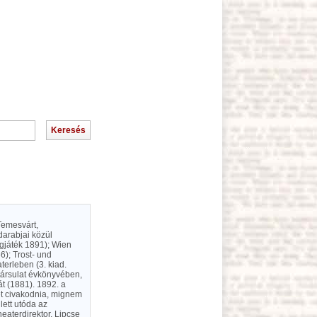
Temesvárt,
darabjai közül
ígjáték 1891); Wien
6); Trost- und
terleben (3. kiad.
társulat évkönyvében,
át (1881). 1892. a
et civakodnia, mignem
lett utóda az
eaterdirektor, Lipcse