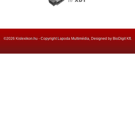
©2026 Kislexikon.hu - Copyright Lapoda Multimédia, Designed by BioDigit Kft.