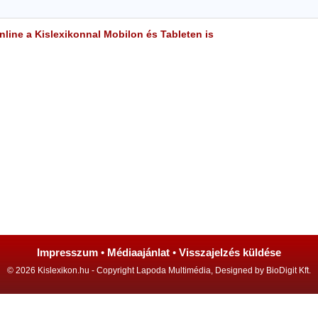
line a Kislexikonnal Mobilon és Tableten is
Impresszum
•
Médiaajánlat
•
Visszajelzés küldése
© 2026 Kislexikon.hu - Copyright Lapoda Multimédia, Designed by BioDigit Kft.