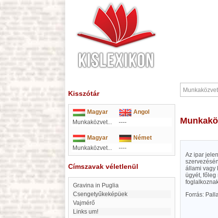
Kisszótár
Magyar
Angol
Munkakö
Munkaközvet...
----
Magyar
Német
Munkaközvet...
----
Az ipar jele
szervezésén
Címszavak véletlenül
állami vagy
ügyét, főleg
foglalkoznak
Gravina in Puglia
Csengetyűkeképüek
Forrás: Pal
Vajmérő
links um!