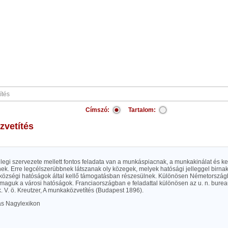
Címszó:
Tartalom:
zvetítés
nlegi szervezete mellett fontos feladata van a munkáspiacnak, a munkakinálat és ke
ek. Erre legcélszerübbnek látszanak oly közegek, melyek hatósági jelleggel birnak
 községi hatóságok által kellő támogatásban részesülnek. Különösen Németországb
 maguk a városi hatóságok. Franciaországban e feladattal különösen az u. n. bureau
. V. ö. Kreutzer, A munkaközvetítés (Budapest 1896).
las Nagylexikon