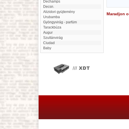
Dechamps
Decsn.
Alizidori gyüjtemény
Maradjon on
Urubamba
Gyöngyvirág - parfüm
Tarackbúza
augur
Szultánvirág
ciudad
Baby