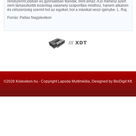
rendszerint jobban és gyorsabban fejlődik, mint amaz. A jó méhész azért
nem támaszkodik kizárólag valamely szaporítási módhoz, hanem alkalom
és célszerüség szerint hol az egyiket, hol a másikat veszi igénybe. L. Raj.
Forrás: Pallas Nagylexikon
©2026 Kislexikon.hu - Copyright Lapoda Multimédia, Designed by BioDigit Kft.