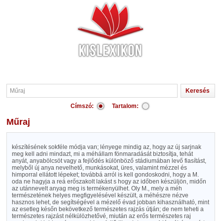
Címszó:
Tartalom:
Műraj
készítésének sokféle módja van; lényege mindig az, hogy az új sarjnak
meg kell adni mindazt, mi a méhállam fönmaradását biztosítja, tehát
anyát, anyabölcsöt vagy a fejlődés különböző stádiumában levő fiasítást,
melyből új anya nevelhető, munkásokat, üres, valamint mézzel és
himporral ellátott lépeket; továbbá arról is kell gondoskodni, hogy a M.
oda ne hagyja a reá erőszakolt lakást s hogy az időben készüljön, midőn
az utánnevelt anyag meg is termékenyülhet. Oly M., mely a méh
természetének helyes megfigyelésével készült, a méhészre nézve
hasznos lehet, de segítségével a mézelő évad jobban kihasználható, mint
az esetleg későn bekövetkező természetes rajzás útján; de nem teheti a
természetes rajzást nélkülözhetővé, miután az erős természetes raj