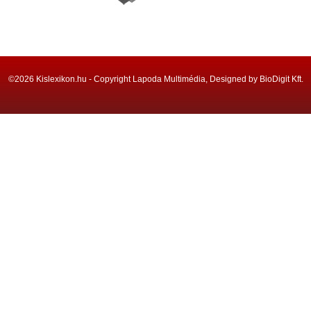
©2026 Kislexikon.hu - Copyright Lapoda Multimédia, Designed by BioDigit Kft.