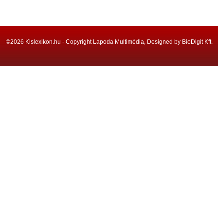
©2026 Kislexikon.hu - Copyright Lapoda Multimédia, Designed by BioDigit Kft.