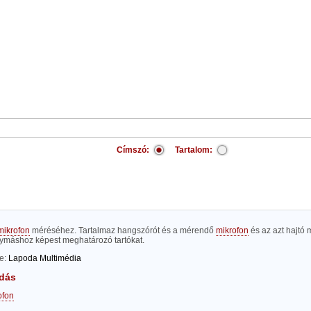
Címszó:
Tartalom:
mikrofon
méréséhez. Tartalmaz hangszórót és a mérendő
mikrofon
és az azt hajtó 
gymáshoz képest meghatározó tartókat.
te:
Lapoda Multimédia
dás
ofon