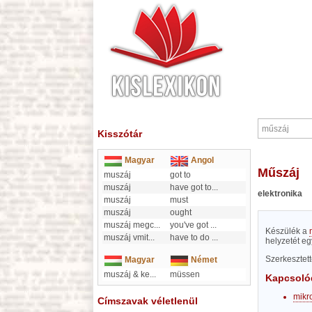
Kisszótár
Magyar
Angol
műszáj
muszáj
got to
muszáj
have got to
...
elektronika
muszáj
must
muszáj
ought
muszáj megc
...
you've got
...
Készülék a
muszáj vmit
...
have to do
...
helyzetét e
Szerkesztet
Magyar
Német
muszáj & ke
...
müssen
Kapcsoló
mikr
Címszavak véletlenül