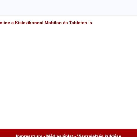
line a Kislexikonnal Mobilon és Tableten is
Impresszum
•
Médiaajánlat
•
Visszajelzés küldése