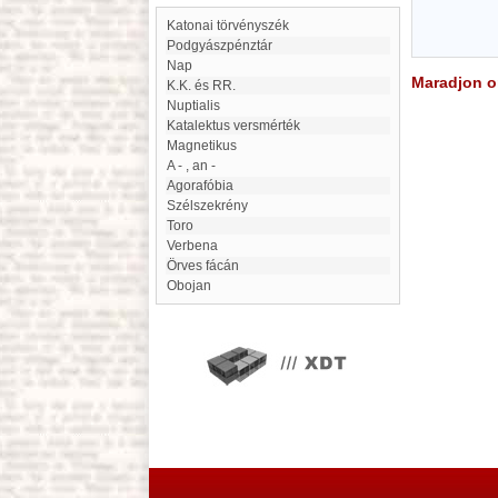
Katonai törvényszék
Podgyászpénztár
Nap
Maradjon on
K.K. és RR.
Nuptialis
katalektus versmérték
magnetikus
a - , an -
Agorafóbia
Szélszekrény
Toro
Verbena
Örves fácán
Obojan