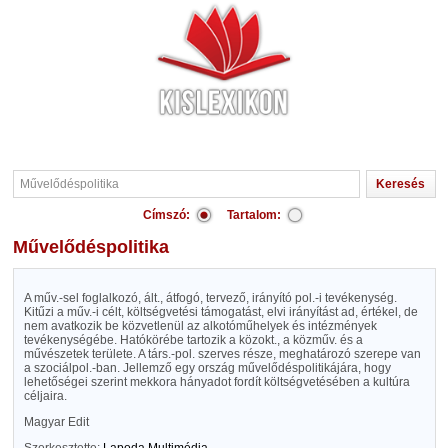
Címszó:
Tartalom:
Művelődéspolitika
A műv.-sel foglalkozó, ált., átfogó, tervező, irányító pol.-i tevékenység.
Kitűzi a műv.-i célt, költségvetési támogatást, elvi irányítást ad, értékel, de
nem avatkozik be közvetlenül az alkotóműhelyek és intézmények
tevékenységébe. Hatókörébe tartozik a közokt., a közműv. és a
művészetek területe. A társ.-pol. szerves része, meghatározó szerepe van
a szociálpol.-ban. Jellemző egy ország művelődéspolitikájára, hogy
lehetőségei szerint mekkora hányadot fordít költségvetésében a kultúra
céljaira.
Magyar Edit