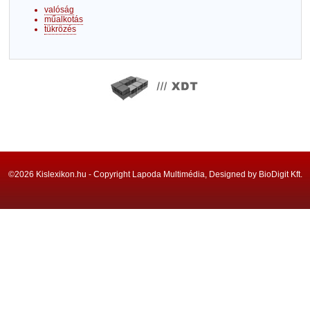
valóság
műalkotás
tükrözés
©2026 Kislexikon.hu - Copyright Lapoda Multimédia, Designed by BioDigit Kft.