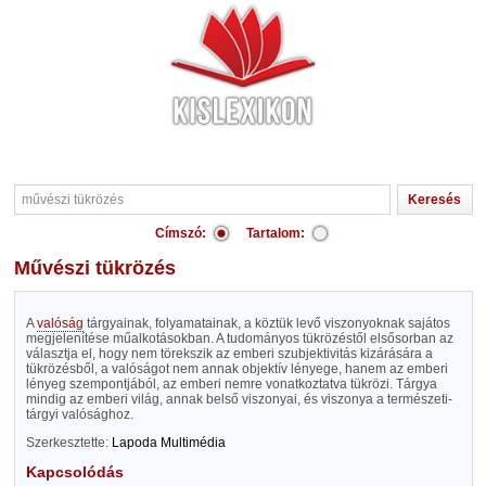
Címszó:
Tartalom:
művészi tükrözés
A
valóság
tárgyainak, folyamatainak, a köztük levő viszonyoknak sajátos
megjelenítése műalkotásokban. A tudományos tükrözéstől elsősorban az
választja el, hogy nem törekszik az emberi szubjektivitás kizárására a
tükrözésből, a valóságot nem annak objektív lényege, hanem az emberi
lényeg szempontjából, az emberi nemre vonatkoztatva tükrözi. Tárgya
mindig az emberi világ, annak belső viszonyai, és viszonya a természeti-
tárgyi valósághoz.
Szerkesztette:
Lapoda Multimédia
Kapcsolódás