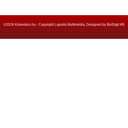
©2026 Kislexikon.hu - Copyright Lapoda Multimédia, Designed by BioDigit Kft.