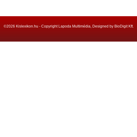
©2026 Kislexikon.hu - Copyright Lapoda Multimédia, Designed by BioDigit Kft.