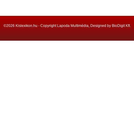
©2026 Kislexikon.hu - Copyright Lapoda Multimédia, Designed by BioDigit Kft.