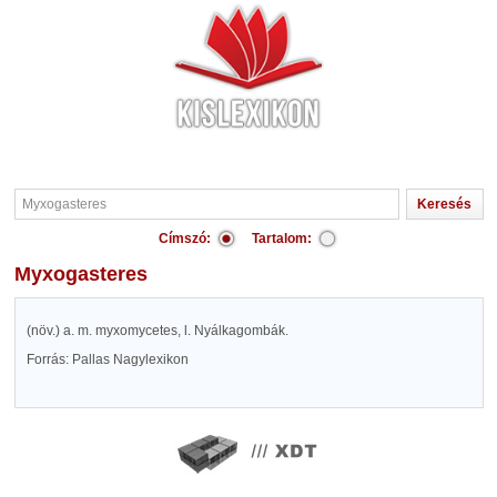
Címszó:
Tartalom:
Myxogasteres
(növ.) a. m. myxomycetes, l. Nyálkagombák.
Forrás: Pallas Nagylexikon