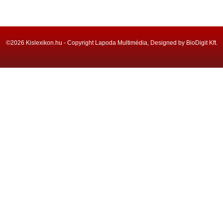
©2026 Kislexikon.hu - Copyright Lapoda Multimédia, Designed by BioDigit Kft.