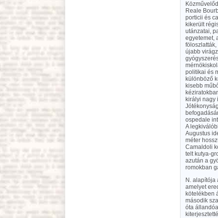
Közművelődé
Reale Bourb
porticii és
kikerült rég
utánzatai, p
egyetemet, a
föloszlatták
újabb virágz
gyógyszerés
mérnökiskolá
politikai és
különböző kö
kisebb műből
kéziratokban
királyi nagy
Jótékonysági
befogadásár
ospedale in
A legkiválób
Augustus id
méter hosszu
Camaldoli ko
telt kutya-g
azután a gyö
romokban ga
N. alapítója
amelyet ered
kötelékben á
második sza
óta állandóa
kiterjesztett