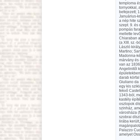
temploma és
tornyokkal, 
befejezett; 1
Januárius-kr
a nép hite s
szept. 9. és
pompás fara
mellette lev
Chiaraban a
(a XIII. sz.
László királ
Martino; Sa
Madonna-kép
márvány és e
van az 1836
Angelinitől 
épületekben
darab körfal
Giuliano da 
egy kis szik
fekvő Castel
1343-ból, mo
kastély épít
oszlopok dís
szinház, ame
városháza (M
szobrai dísz
lirába kerül
magánpalotá
Palazzo Cuo
amelyet Ossu