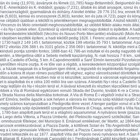
llán és üveg (11,970), ásványok és fémek (11,785) Nagy-Britanniból, Belgiumból é
) É.-Amerikából és K.-Indiából; gyapju (7,231), állatok és állati anyagok, szesz és
Franciaországból; gyarmatáruk és dohány. A kivitel értéke: 28 776 151 lira; ennek fő 
kek (5,603), kémiai és orvosszerek (5,803), kender, len és juta (4,723), papir és kön
e céljából újabban a kikötőt is jelentékenyen megnagyobbították. A külső kikötőt (
Vincenzo és Molo orientalét meghosszabbították, az utóbbit félkör-alaku molo álta
-i és Ny-i szelek ellen. Ezenkivül új vámházat és két nagy dokkot is építettek. A hadi
 két kereskedelmi kikötőből (Vecchio és Nouvo Porto Mercantile) elválasztó (Molo A
 idejében kezdték építeni, a hadi kikötőt pedig 1826. I. Ferenc uralma alatt. A nem
z 1730 hajót 2 149 145 t. tartalommal, köztük 199 vitorlás 35 793 t. tartalommal. A pa
 3972 vitorlás 206 388 t. és 3101 gőzös 2 356 069 t. tartalommal. N. kikötője mint a
kiinduló pontja szintén fontos; 1888-ban 41 786-an indultak el és pedig nagyobb ré
entén, a Mergellina-úttól a Sebeto melletti kaszárnyáig, N.-nak hossza 7-8 km., sz
ől a Castello d'Övóig, 5 km. A Capodimontétől a Sant' Elmón keresztül Pizzofalco
gyenlőtlen részre osztja. K-re tőle van a régibb, a kereskedelem központjául szolgá
k, a házak magasak és a forgalom igen élénk; a legszebb és legélénkebb forgalmu 
dőn a kolera itt olyan rémes pusztítást vitt véghez, egész városrészeket döntöttek 
oltassanak, amelyek részben már el is készültek; azonkivül a városnak egészséges
t is alapítottak és e célra 100 millió lira van szánva. A kisebb Ny-i rész a Castello 
hegy lejtőjén és Ny-i részén terül el. A lávával kövezett és részben lépcsőkkel biró 
ebbek a Via di Romával egyközüen vonuló Strada del Duomo, tovább K-re a Corso 
 Strada Nuova della Marinába torkolnak. A Via di Roma É-i végéből indul ki a Stra
ant' Elmóra; belőle ágazik a sok helyen a városra és Vezurva szép kilátást nyujtó Co
ely számos kanyarulatban a Piedigrotta-térre vezet. A tenger partján vonul el a 
s nagyobbára szép épületektől szegélyezett Riviera di Chiaja, amely előtt a Villa Na
 1780-ban alapított park terül el a világhirü aquariummal. A nyilvános terek (piazza,
 Largo della Vittoria, a Piazza Umberto, del Plebiscito nagyszerű szökőkúttal; Sa
 omnibuszok főtelepe; del Municipio II. Emánuel emlékével; de' Martiri, az 1864-ben f
cosok emlékszobrával; a Piazza Dante, a költőnek Solari és Tito Angelinitől készí
g a Liceo ginnasiale Vittorio Emanuelével; a Piazza Cavour szép ültetvényekkel; 
adint lefejezték és az 1877. alapított Villa del Popolo nevü nyilvános kert. A San
t állanak III. Károly királynak Canovától és I. Ferdinándnak Calitól készített szobra