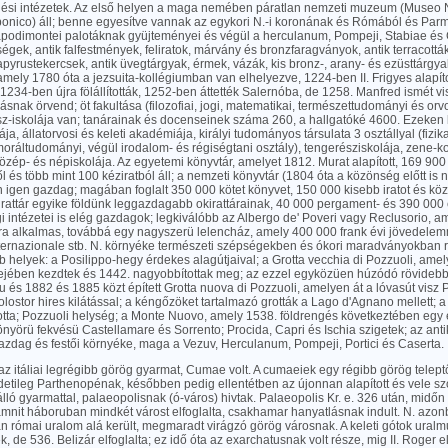
si intézetek. Az első helyen a maga nemében páratlan nemzeti muzeum (Museo N
onico) áll; benne egyesítve vannak az egykori N.-i koronának és Rómából és Parmá
 capodimontei palotáknak gyüjteményei és végül a herculanum, Pompeji, Stabiae é
iségek, antik falfestmények, feliratok, márvány és bronzfaragványok, antik terracott
apyrustekercsek, antik üvegtárgyak, érmek, vázák, kis bronz-, arany- és ezüsttárgya
mely 1780 óta a jezsuita-kollégiumban van elhelyezve, 1224-ben II. Frigyes alapí
, 1234-ben újra fölállították, 1252-ben áttették Salernóba, de 1258. Manfred ismét v
ásnak örvend; öt fakultása (filozofiai, jogi, matematikai, természettudományi és orv
z-iskolája van; tanárainak és docenseinek száma 260, a hallgatóké 4600. Ezeken 
ja, állatorvosi és keleti akadémiája, királyi tudományos társulata 3 osztállyal (fizi
 moráltudományi, végül irodalom- és régiségtani osztály), tengerésziskolája, zene-
zép- és népiskolája. Az egyetemi könyvtár, amelyet 1812. Murat alapított, 169 900
 és több mint 100 kéziratból áll; a nemzeti könyvtár (1804 óta a közönség előtt is ny
 igen gazdag; magában foglalt 350 000 kötet könyvet, 150 000 kisebb iratot és köze
 irattár egyike földünk leggazdagabb okirattárainak, 40 000 pergament- és 390 000 
 intézetei is elég gazdagok; legkiválóbb az Albergo de' Poveri vagy Reclusorio, 
a alkalmas, továbbá egy nagyszerü lelencház, amely 400 000 frank évi jövedelemm
ternazionale stb. N. környéke természeti szépségekben és ókori maradványokban re
b helyek: a Posilippo-hegy érdekes alagútjaival; a Grotta vecchia di Pozzuoli, amel
ejében kezdtek és 1442. nagyobbítottak meg; az ezzel egyközüen húzódó rövideb
 és 1882 és 1885 közt épített Grotta nuova di Pozzuoli, amelyen át a lóvasút visz 
lostor hires kilátással; a kéngőzöket tartalmazó grották a Lago d'Agnano mellett;
rotta; Pozzuoli helység; a Monte Nuovo, amely 1538. földrengés következtében egy éj
nyörü fekvésü Castellamare és Sorrento; Procida, Capri és Ischia szigetek; az an
zdag és festői környéke, maga a Vezuv, Herculanum, Pompeji, Portici és Caserta.
 az itáliai legrégibb görög gyarmat, Cumae volt. A cumaeiek egy régibb görög teleptő
etileg Parthenopénak, későbben pedig ellentétben az újonnan alapított és vele szo
lló gyarmattal, palaeopolisnak (ó-város) hivtak. Palaeopolis Kr. e. 326 után, midőn 
mnit háboruban mindkét várost elfoglalta, csakhamar hanyatlásnak indult. N. azonb
n római uralom alá került, megmaradt virágzó görög városnak. A keleti gótok uralmu
ék, de 536. Belizár elfoglalta; ez idő óta az exarchatusnak volt része, mig II. Roger e