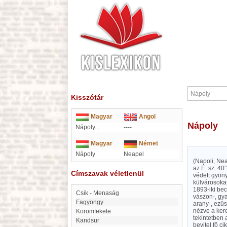
Kisszótár
Magyar
Angol
Nápoly
Nápoly...
----
Magyar
Német
Nápoly
Neapel
(Napoli, Nea
az É. sz. 40
Címszavak véletlenül
védett gyöny
külvárosokat
1893-iki bec
Csik - Menaság
vászon-, gya
Fagyöngy
arany-, ezüs
nézve a ker
Koromfekete
tekintetben 
Kandsur
bevitel fő c