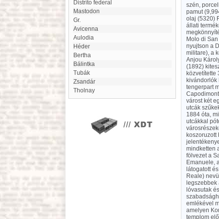
Distrito federal
szén, porce
Mastodon
pamut (9,994
olaj (5320) 
Gr.
állati termé
Avicenna
megkönnyítés
Aulodia
Molo di San 
nyujtson a D
héder
militare), a
Bertha
Anjou Károly
Bálintka
(1892) kites
Tubák
közvetítette
kivándorlók 
Zsandár
tengerpart m
Tholnay
Capodimontét
várost két e
utcák szűke
1884 óta, mi
utcákkal pót
városrészeke
koszoruzott 
jelentékeny
mindketten a
fölvezet a S
Emanuele, am
látogatott é
Reale) nevü,
legszebbek a
lóvasutak és
szabadsághar
emlékével me
amelyen Konr
templom előt