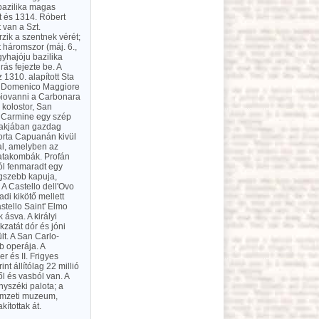
bazilika magas
tt és 1314. Róbert
t van a Szt.
zik a szentnek vérét;
 háromszor (máj. 6.,
yhajóju bazilika
ás fejezte be. A
1310. alapított Sta
an Domenico Maggiore
 Giovanni a Carbonara
 kolostor, San
l Carmine egy szép
lakjában gazdag
Porta Capuanán kivül
al, amelyben az
 katakombák. Profán
ól fenmaradt egy
egszebb kapuja,
A Castello dell'Ovo
di kikötő mellett
stello Saint' Elmo
 ásva. A királyi
zatát dór és jóni
lt. A San Carlo-
b operája. A
r és II. Frigyes
nt állítólag 22 millió
l és vasból van. A
yszéki palota; a
nemzeti muzeum,
ítottak át.