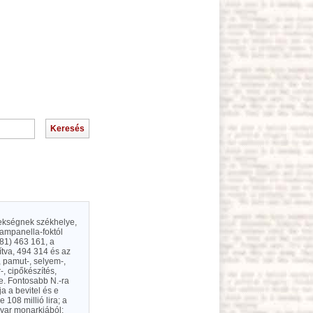
rsekségnek székhelye,
 Campanella-foktól
881) 463 161, a
ítva, 494 314 és az
, pamut-, selyem-,
-, cipőkészítés,
se. Fontosabb N.-ra
 a bevitel és e
 108 millió lira; a
agyar monarkiából;