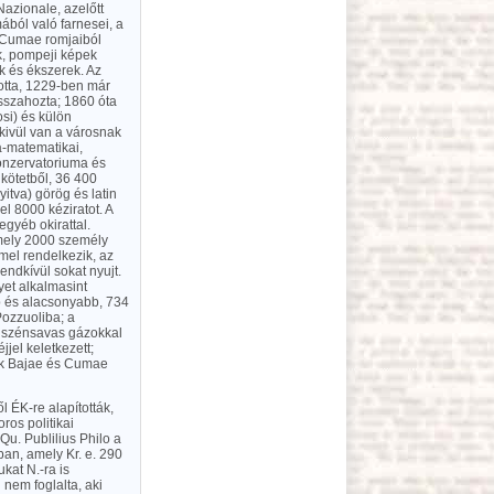
azionale, azelőtt
ból való farnesei, a
s Cumae romjaiból
ák, pompeji képek
k és ékszerek. Az
totta, 1229-ben már
isszahozta; 1860 óta
osi) és külön
kivül van a városnak
ka-matematikai,
konzervatoriuma és
 kötetből, 36 400
itva) görög és latin
l 8000 kéziratot. A
egyéb okirattal.
amely 2000 személy
el rendelkezik, az
ndkívül sokat nyujt.
yet alkalmasint
b és alacsonyabb, 734
Pozzuoliba; a
 a szénsavas gázokkal
jel keletkezett;
tik Bajae és Cumae
l ÉK-re alapították,
ros politikai
Qu. Publilius Philo a
an, amely Kr. e. 290
kat N.-ra is
l nem foglalta, aki