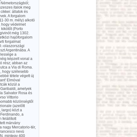
s Németországból;
 szeszes italok meg
cikkei: állatok és
yvek. A forgalom
11-30 m. mély) alkotó
l, hogy védelmet
 kikötőt (Porto
ngivinót még 1302.
zetközi hajóforgalom
rti forgalmat
 D.-olaszországi
szt Argentinába. A
élessége a
néig képzelt vonal a
ló rész; abban az
utca a Via di Roma.
le, hogy szélesebb
ebbé tétele végett új
Sant' Elmóval
utcák közül a
Garibaldi, amelyek
da Salvator Rosa és
rso Vittorio
finomabb közönségtől
zionale (azelőtt
 largo) közt a
n Ferdinando, a
elállított
tett márvány
a nagy Mercatorio-tér,
 Francesco nevü
. N. mintegy 400