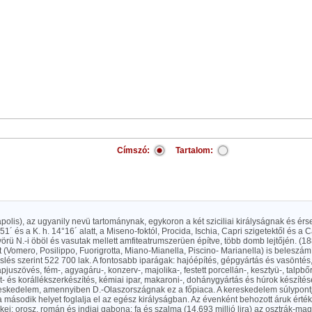
Címszó:
Tartalom:
polis), az ugyanily nevü tartománynak, egykoron a két sziciliai királyságnak és é
°51´ és a K. h. 14°16´ alatt, a Miseno-foktól, Procida, Ischia, Capri szigetektől és a
örü N.-i öböl és vasutak mellett amfiteatrumszerüen építve, több domb lejtőjén. (1
 (Vomero, Posilippo, Fuorigrotta, Miano-Mianella, Piscino- Marianella) is beleszám
slés szerint 522 700 lak. A fontosabb iparágak: hajóépítés, gépgyártás és vasöntés
pjuszövés, fém-, agyagáru-, konzerv-, majolika-, festett porcellán-, kesztyü-, talpbőr
t- és korállékszerkészítés, kémiai ipar, makaroni-, dohánygyártás és húrok készíté
eskedelem, amennyiben D.-Olaszországnak ez a főpiaca. A kereskedelem súlypontja
a második helyet foglalja el az egész királyságban. Az évenként behozott áruk értéke
ikkei: orosz, román és indiai gabona; fa és szalma (14,693 millió lira) az osztrák-m