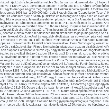
 kápolnája között a legjelentékenyebb a Szt. Januáriusnak szentelt dom, 3 hajóju 
amelyet I. Károly 1272. egy Neptun templom helyén alapított, II. Károly tovább építe
45. egy földrengés nagyon megrongálta, de I. Alfonz újból fölépítette. A főoltára alat
ipta; ennek 1608-ban 2 500 000 frtért épített kápolnájában (Cappella del Tesoro) őr
zerint ez védelmet nyujt a Vezuv pusztítása és más nagyobb bajok ellen és évenkint
 dec. 16.) folyóvá lesz. Jelentékenyebb templomok még a Sta Anna dei Lombardi, eg
gványokkal és kápolnákkal, amelynek építését 1411. kezdték meg és Ciccione Andr
ő egykori bence- kolostorban talált 1558-ban a beteg Torquato Tasso menedéket. Az 
z Anjouk több síremléke látható; a 76 m. hosszu, 33 m. széles és 27 m. magas S
-ból) számos előkelő család renaissance izlésü síremlékét foglalja magában; a San
y síremlékével, Ciccione András legszebb alkotásával; az egykori pompás karthausi
n Francesco di Paola (1831-ből) a római Pantheon utánzata; a régi Santa Maria de
pel és Thorwaldsentől készített Konradin-emlékkel; Gesu Nuovo görög kereszt a
gyéb díszítésekkel; San Filippo Neri szintén tulságosan gazdag díszítésekkel. A 
-ban alapított Camposanto Nuovo egy nagyszerü, oszlopokkal körülfogott atriumm
készített és a vallást ábrázoló szobor áll. A várostól É-ra vannak az I. sz.-ból eredő
 N. kevésbbé gazdag; a görög-római kornak nincsenek maradványai; a középkorb
 és négy kapuív; ez utóbbiak közül kiválik a Porta Capuana, a renaissance egyik l
Majano firenzei építőművész műve, amelyet 1484. Aragoniai Ferdinánd készíttetett. 
laszigeten, a mai alakjában Don Pedro del Toledo spanyol alkirály korából való; a ha
lo Nuovo 1283. Anjou Károly rendeletére épült, de későbben még kibővítették. A Ca
st katonai börtönül szolgál; kaszárnyái, sáncai és pincéi jórészt a sziklákba vannak
ését 1600-ban kezdték meg, 1873-41. egy tűzvész után helyreállították; külső homlok
zítik; fülkéiben márványszobrok vannak; fő lépcsője fehér márványból (1651) készü
lyet 1737. III. Károly Carasale Angelo által építtetett, Olaszország egyik legnagyob
unicipio) 1819-25. Gasse Lajos és István tervei szerint készült; kapubejáratát Roge
ítik. A hatalmas Galleria Umberto I. 1887-90. di Mauro római építőművész tervei szeri
t, latin keresztalaku (147 m. hosszu és 122 m. széles); 57 m. magas kupolája üvegbő
k közül jelentékenyebbek: La Vicaria (Castello Capuano 1231-ből), jelenleg törvén
mo (a XV. sz.-ból) Filangeri Gaetano herceg gyüjteményeit foglalja magában; a 
na herceg alkirály lovaskaszárnyának építtetett és 1790. régiség- és képtárnak alak