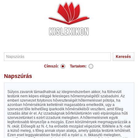
Címszó:
Tartalom:
Napszúrás
Súlyos zavarok támadhatnak az idegrendszerben akkor, ha fölhevült
testünk nem képes eléggé felesleges hőmennyiségétől szabadulni. Az
emberi szervezet folytonos hőveszteségét hőtermeléssel pótolja, ha
azonban hőmérsékünk kelleténél magasabbra emelkedik, ugy a
szervezet tőle telhetőleg iparkodik hőmérsékéből veszíteni, amit főleg
izzadás által ér el. Az izzadságnak bőrfelületünkön való elpárolgása hűti
szervezetünket s ezért izzadunk melegben. A hőtermelésnek egyik
legfontosabb tényezője a mozgás. Ezen körülmények megmagyarázzák a
N. okát. Elősegíti az N.-t, ha erősebb mozgást végezünk; föltétele a N.-nak
a külső meleg, s főleg annak olyan alakja, amely gátolja testünk lehűlését.
Ezen eset leggyakrabban fordul elő a nyári u. n. tikkasztó melegben,