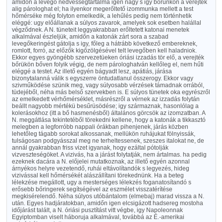
amidőn a levegő nedvességtartalma igen nagy s igy bőrünkön a verejték
alig párologhat el; ha ilyenkor megerőltető izommunka mellett a test
hőmérséke még folyton emelkedik, a lehűlés pedig nem történhetik
eléggé: ugy előállanak a súlyos zavarok, amelyek sok esetben halállal
végződnek. A N. tüneteit leggyakrabban erőltetett katonai menetek
alkalmával észleljük, amidőn a katonák zárt sora a szabad
levegőkeringést gátolja s igy, főleg a hátrább következő embereknek,
romlott, forró, az előzők kigőzölgésével telt levegőben kell haladniok.
Ekkor egyes gyöngébb szervezetüeken óriási izzadás tör elő, a verejték
bőrükön bőven folyik végig, de nem párologhatván kellőleg el, nem hűti
eléggé a testet. Az illető egyén bágyadt lesz, apátiás, járása
bizonytalanná válik s egyszerre öntudatlanul összerogy. Ekkor vagy
szivműködése szünik meg, vagy súlyosabb vérzések támadnak orrából,
tüdejéből, néha más belső szervekben is. E súlyos tünetek oka egyrészről
az emelkedett vérhőmérséklet, másrészről a vérnek az izzadás folytán
beállt nagyobb mértékü besűrüsödése; igy származnak, hasonlólag a
kolerásokhoz (itt a bő hasmenésből) általános görcsök az izomzatban. A
N. meggátlása tekintetéből törekedni kellene, hogy a katonák a tikkasztó
melegben a legforróbb nappali órákban pihenjenek, járás közben
lehetőleg tágabb sorokat alkossanak, mellükön ruhájukat fölnyissák,
tulságosan podgyásszal meg ne terheltessenek, szeszes italokat ne, de
annál gyakrabban friss vizet igyanak, hogy ezáltal pótolják
vizveszteségöket. A vizivás, ha a járást folytatják, nem ártalmas. ha pedig
ezeknek dacára a N. előjelei mutatkoznak, az illető egyén azonnal
árnyékos helyre vezetendő, ruhái eltávolítandók s legyezés, hideg
vizivással kell hőmérsékét alászállítani törekednünk. Ha a beteg
lélekzése megállott, ugy a mesterséges lélekzés foganatosítandó s
erősebb bőringerek segítségével az eszmélet visszatérítése
megkisérelendő. Néha súlyos utóbántalom (elmebaj) marad vissza a N.
után. Egyes hadjáratokban, amidőn igen elcsigázott hadsereg mostoha
időjárást talált, a N. óriási pusztítást vitt végbe, igy Napoleonnak
Egyiptomban viselt háboruja alkalmával, továbbá az É.-amerikai