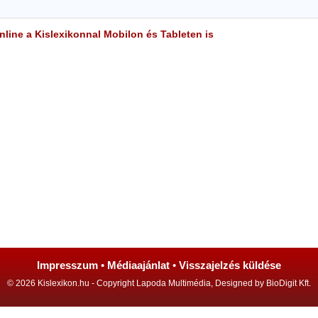
line a Kislexikonnal Mobilon és Tableten is
Impresszum
•
Médiaajánlat
•
Visszajelzés küldése
© 2026 Kislexikon.hu - Copyright Lapoda Multimédia, Designed by BioDigit Kft.