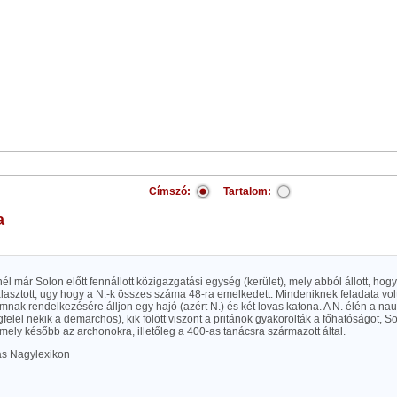
Címszó:
Tartalom:
a
él már Solon előtt fennállott közigazgatási egység (kerület), mely abból állott, hogy 
álasztott, ugy hogy a N.-k összes száma 48-ra emelkedett. Mindeniknek feladata vol
mnak rendelkezésére álljon egy hajó (azért N.) és két lovas katona. A N. élén a nau
elel nekik a demarchos), kik fölött viszont a pritánok gyakorolták a főhatóságot, So
, mely később az archonokra, illetőleg a 400-as tanácsra származott által.
las Nagylexikon