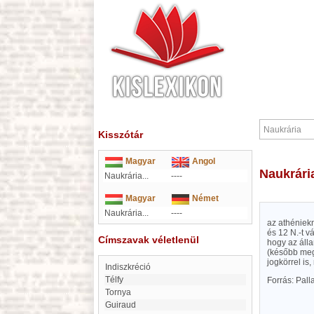
Kisszótár
Magyar
Angol
Naukrári
Naukrária...
----
Magyar
Német
Naukrária...
----
az athéniekn
és 12 N.-t v
Címszavak véletlenül
hogy az álla
(később megf
jogkörrel is
indiszkréció
Télfy
Forrás: Pal
Tornya
Guiraud