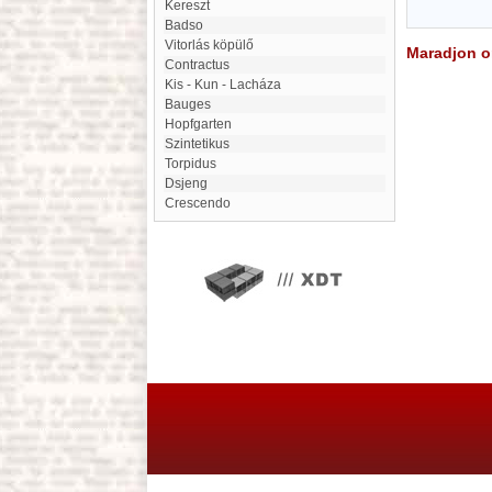
kereszt
Badso
Vitorlás köpülő
Maradjon on
Contractus
Kis - Kun - Lacháza
Bauges
Hopfgarten
Szintetikus
Torpidus
Dsjeng
crescendo