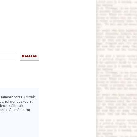
minden törzs 3 trittiát
t arról gondoskodni,
krárok állottak
lon előtt még birói