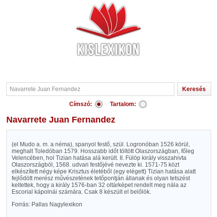
Címszó:
Tartalom:
Navarrete Juan Fernandez
(el Mudo a. m. a néma), spanyol festő, szül. Logronóban 1526 körül,
meghalt Toledóban 1579. Hosszabb időt töltött Olaszországban, főleg
Velencében, hol Tizian hatása alá került. II. Fülöp király visszahivta
Olaszországból, 1568. udvari festőjévé nevezte ki. 1571-75 közt
elkészített négy képe Krisztus életéből (egy elégett) Tizian hatása alatt
fejlődött merész művészetének tetőpontján állanak és olyan tetszést
keltettek, hogy a király 1576-ban 32 oltárképet rendelt meg nála az
Escorial kápolnái számára. Csak 8 készült el belőlök.
Forrás: Pallas Nagylexikon