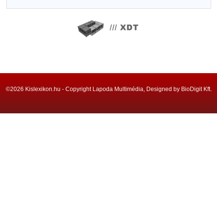
©2026 Kislexikon.hu - Copyright Lapoda Multimédia, Designed by BioDigit Kft.