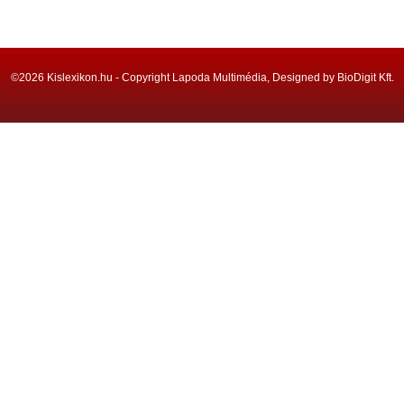
©2026 Kislexikon.hu - Copyright Lapoda Multimédia, Designed by BioDigit Kft.