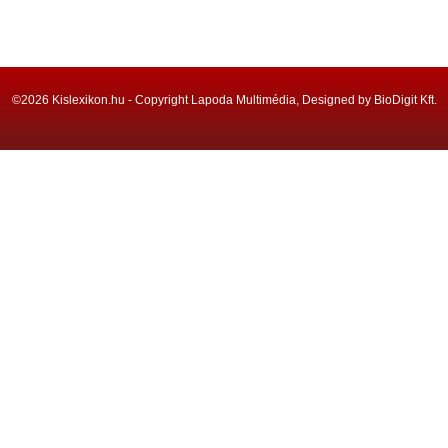
©2026 Kislexikon.hu - Copyright Lapoda Multimédia, Designed by BioDigit Kft.