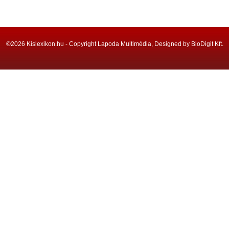
©2026 Kislexikon.hu - Copyright Lapoda Multimédia, Designed by BioDigit Kft.