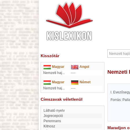
Kisszótár
Magyar
Angol
Nemzeti
Nemzeti haj...
----
Magyar
Német
Nemzeti haj...
----
l. Evezőseg
Címszavak véletlenül
Forrás: Pal
látható nyelv
Jogrecepció
Perennans
Kitnosz
Maradjon on