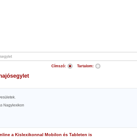
Címszó:
Tartalom:
 hajósegylet
yesületek.
las Nagylexikon
line a Kislexikonnal Mobilon és Tableten is