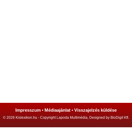
Impresszum
•
Médiaajánlat
•
Visszajelzés küldése
© 2026 Kislexikon.hu - Copyright Lapoda Multimédia, Designed by BioDigit Kft.