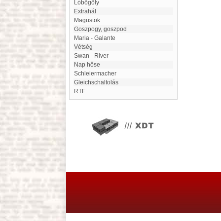
Lóbögöly
extrahál
Magüstök
goszpogy, goszpod
Maria - Galante
Vétség
Swan - River
Nap hőse
Schleiermacher
gleichschaltolás
RTF